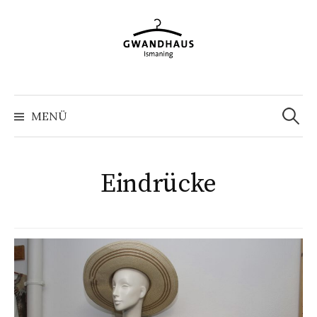
Springe
zum
Inhalt
Suchen
nach:
MENÜ
Eindrücke